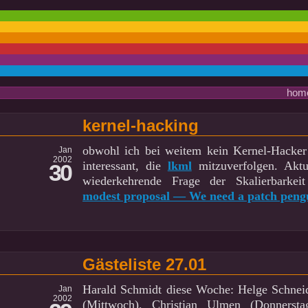
hom
kernel-hacking
obwohl ich bei weitem kein Kernel-Hacker 
Jan
2002
interessant, die
lkml
mitzuverfolgen. Aktu
30
wiederkehrende Frage der Skalierbarke
modest proposal — We need a patch peng
Gästeliste 27.01
Harald Schmidt diese Woche: Helge Schneid
Jan
2002
(Mittwoch), Christian Ulmen (Donnersta