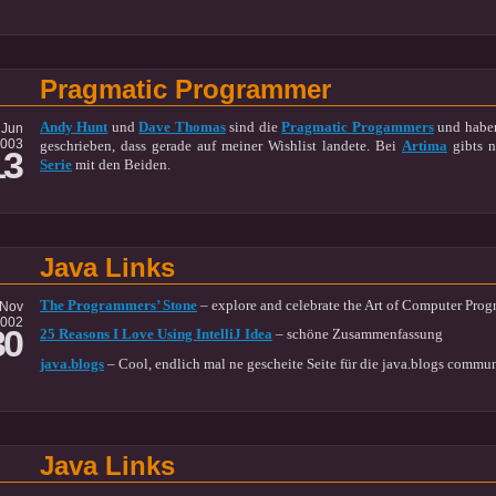
Pragmatic Programmer
Andy Hunt
und
Dave Thomas
sind die
Pragmatic Progammers
und habe
Jun
003
geschrieben, dass gerade auf meiner Wishlist landete. Bei
Artima
gibts n
13
Serie
mit den Beiden.
Java Links
The Programmers’ Stone
– explore and celebrate the Art of Computer Pro
Nov
002
30
25 Reasons I Love Using IntelliJ Idea
– schöne Zusammenfassung
java.blogs
– Cool, endlich mal ne gescheite Seite für die java.blogs commu
Java Links