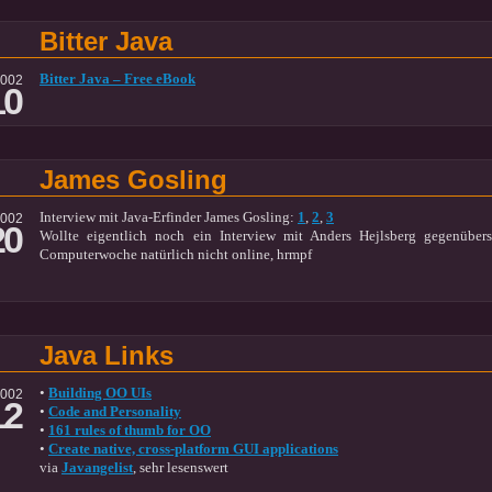
Bitter Java
Bitter Java – Free eBook
2002
10
James Gosling
Interview mit Java-Erfinder James Gosling:
1
,
2
,
3
2002
20
Wollte eigentlich noch ein Interview mit Anders Hejlsberg gegenübers
Computerwoche natürlich nicht online, hrmpf
Java Links
•
Building OO UIs
2002
12
•
Code and Personality
•
161 rules of thumb for OO
•
Create native, cross-platform GUI applications
via
Javangelist
, sehr lesenswert