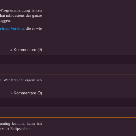
-Programmieruung lehren
s hat mindestens das ganze
uggen.
ritten Version
, die er wie
» Kommentare (0)
. Wer braucht eigentlich
» Kommentare (0)
ramming komme, kann ich
zt ist Eclipse dran.