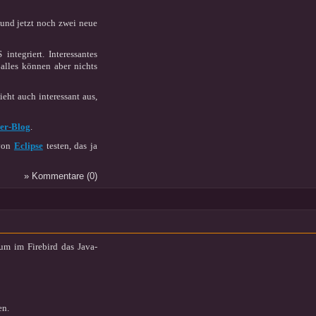
 und jetzt noch zwei neue
tegriert. Interessantes
 alles können aber nichts
eht auch interessant aus,
er-Blog
.
 von
Eclipse
testen, das ja
» Kommentare (0)
rum im Firebird das Java-
en.