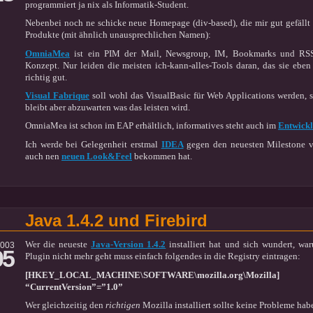
programmiert ja nix als Informatik-Student.
Nebenbei noch ne schicke neue Homepage (div-based), die mir gut gefällt
Produkte (mit ähnlich unausprechlichen Namen):
OmniaMea
ist ein PIM der Mail, Newsgroup, IM, Bookmarks und RSS in
Konzept. Nur leiden die meisten ich-kann-alles-Tools daran, das sie eben
richtig gut.
Visual Fabrique
soll wohl das VisualBasic für Web Applications werden, si
bleibt aber abzuwarten was das leisten wird.
OmniaMea ist schon im EAP erhältlich, informatives steht auch im
Entwickl
Ich werde bei Gelegenheit erstmal
IDEA
gegen den neuesten Milestone
auch nen
neuen Look&Feel
bekommen hat.
Java 1.4.2 und Firebird
Wer die neueste
Java-Version 1.4.2
installiert hat und sich wundert, wa
2003
05
Plugin nicht mehr geht muss einfach folgendes in die Registry eintragen:
[HKEY_LOCAL_MACHINE\SOFTWARE\mozilla.org\Mozilla]
“CurrentVersion”=”1.0”
Wer gleichzeitig den
richtigen
Mozilla installiert sollte keine Probleme hab