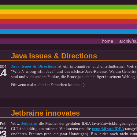
home
archiv/s
Java Issues & Directions
Java Issues & Directions
ist ein informativer und unterhaltsamer Vort
2004
14
“What’s wrong with Java” und das nächste Java-Release. Warum Generics 
sind und viele andere Punkte, die Bruce ja auch häufiger in seinem Weblog a
Für wenn mal nichts im Fernsehen kommt ;-)
Jetbrains innovates
Wow,
Jetbrains
die Macher der genialen IDEA Java-Entwicklungsumgebu
Feb
004
GUI sind kräftig am rotieren. Vor kurzem erst die
neue 4.0 von IDEA
rausge
23
ersehnten Features (und ein paar Unnötigen). Bin leider noch nicht z