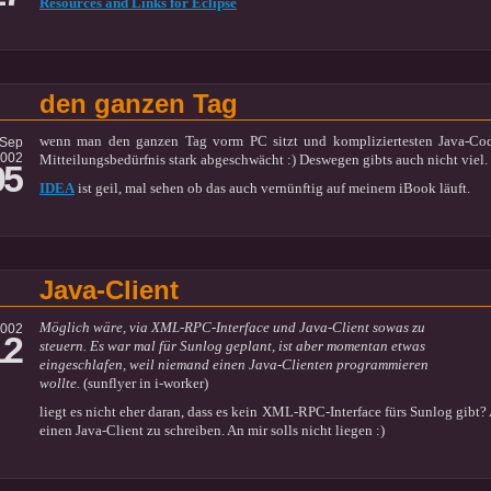
Resources and Links for Eclipse
den ganzen Tag
wenn man den ganzen Tag vorm PC sitzt und kompliziertesten Java-Cod
Sep
002
Mitteilungsbedürfnis stark abgeschwächt :) Deswegen gibts auch nicht viel. 
05
IDEA
ist geil, mal sehen ob das auch vernünftig auf meinem iBook läuft.
Java-Client
Möglich wäre, via XML-RPC-Interface und Java-Client sowas zu
2002
12
steuern. Es war mal für Sunlog geplant, ist aber momentan etwas
eingeschlafen, weil niemand einen Java-Clienten programmieren
wollte.
(sunflyer in i-worker)
liegt es nicht eher daran, dass es kein XML-RPC-Interface fürs Sunlog gibt? 
einen Java-Client zu schreiben. An mir solls nicht liegen :)