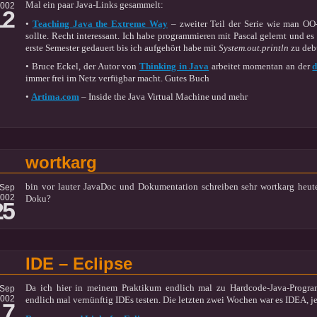
Mal ein paar Java-Links gesammelt:
2002
12
•
Teaching Java the Extreme Way
– zweiter Teil der Serie wie man OO
sollte. Recht interessant. Ich habe programmieren mit Pascal gelernt und e
erste Semester gedauert bis ich aufgehört habe mit
System.out.println
zu deb
• Bruce Eckel, der Autor von
Thinking in Java
arbeitet momentan an der
d
immer frei im Netz verfügbar macht. Gutes Buch
•
Artima.com
– Inside the Java Virtual Machine und mehr
wortkarg
bin vor lauter JavaDoc und Dokumentation schreiben sehr wortkarg heute
Sep
002
Doku?
25
IDE – Eclipse
Da ich hier in meinem Praktikum endlich mal zu Hardcode-Java-Prog
Sep
002
endlich mal vernünftig IDEs testen. Die letzten zwei Wochen war es IDEA, jet
17