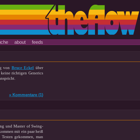
uche
about
feeds
rag von
Bruce Eckel
über
keine richtigen Generics
nspricht.
» Kommentare (1)
ng und Master of Swing-
kommen mit ein paar heiß
um Testen gekommen, man