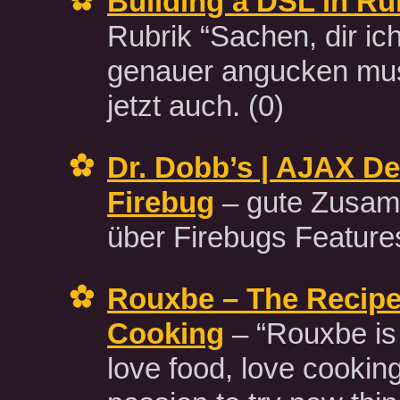
Building a DSL in R
Rubrik “Sachen, dir ic
genauer angucken mu
jetzt auch.
(0)
Dr. Dobb’s | AJAX D
Firebug
– gute Zusa
über Firebugs Featur
Rouxbe – The Recipe 
Cooking
– “Rouxbe is
love food, love cookin