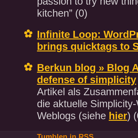
passion to try new thin
kitchen”
(0)
Infinite Loop: WordP
brings quicktags to S
Berkun blog » Blog A
defense of simplicity
Artikel als Zusammen
die aktuelle Simplicity
Weblogs (siehe
hier
)
(
Tumblen in RSS