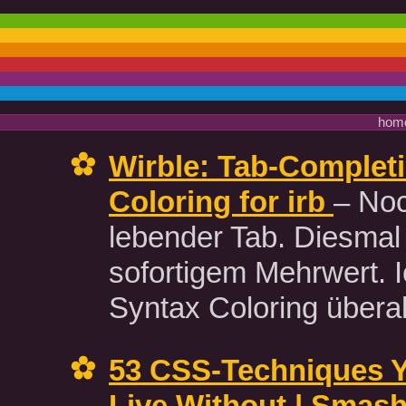
hom
Wirble: Tab-Complet
Coloring for irb
– Noc
lebender Tab. Diesmal
sofortigem Mehrwert. 
Syntax Coloring überal
53 CSS-Techniques Y
Live Without | Smas