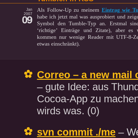
Als Follow-Up zu meinem
Eintrag wie T
Jan
2007
habe ich jetzt mal was ausprobiert und zei
09
Symbol den Tumble-Typ an. Erstmal sind
‘richtige’ Einträge und Zitate), aber e
kommen nur wenige Reader mit UTF-8-Zei
etwas einschränkt).
Correo – a new mail c
– gute Idee: aus Thund
Cocoa-App zu machen.
wirds was.
(0)
svn commit ./me
– We