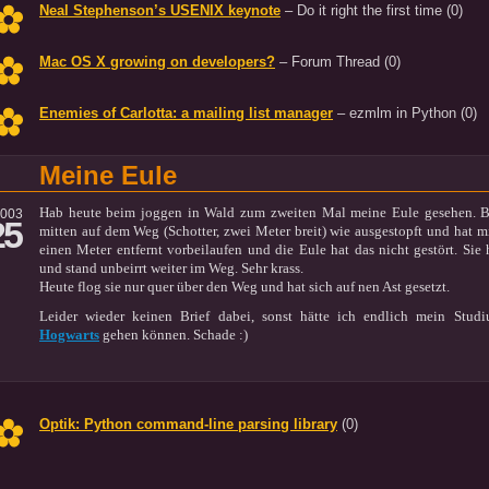
Neal Stephenson’s USENIX keynote
– Do it right the first time
(0)
Mac OS X growing on developers?
– Forum Thread
(0)
Enemies of Carlotta: a mailing list manager
– ezmlm in Python
(0)
Meine Eule
Hab heute beim joggen in Wald zum zweiten Mal meine Eule gesehen. Be
2003
25
mitten auf dem Weg (Schotter, zwei Meter breit) wie ausgestopft und hat mi
einen Meter entfernt vorbeilaufen und die Eule hat das nicht gestört. Sie
und stand unbeirrt weiter im Weg. Sehr krass.
Heute flog sie nur quer über den Weg und hat sich auf nen Ast gesetzt.
Leider wieder keinen Brief dabei, sonst hätte ich endlich mein Stu
Hogwarts
gehen können. Schade :)
Optik: Python command-line parsing library
(0)