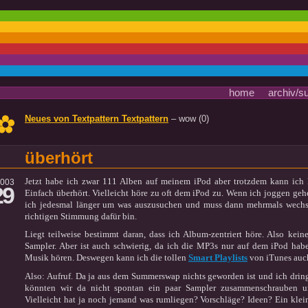
home
archiv/s
Neues von Textpattern Textpattern
– wow
(0)
überhört
Jetzt habe ich zwar 111 Alben auf meinem iPod aber trotzdem kann ich
2003
29
Einfach überhört. Vielleicht höre zu oft dem iPod zu. Wenn ich joggen geh
ich jedesmal länger um was auszusuchen und muss dann mehrmals wechsl
richtigen Stimmung dafür bin.
Liegt teilweise bestimmt daran, dass ich Album-zentriert höre. Also keine
Sampler. Aber ist auch schwierig, da ich die MP3s nur auf dem iPod ha
Musik hören. Deswegen kann ich die tollen
Smart Playlists
von iTunes auch
Also: Aufruf. Da ja aus dem Summerswap nichts geworden ist und ich dri
könnten wir da nicht spontan ein paar Sampler zusammenschrauben un
Vielleicht hat ja noch jemand was rumliegen? Vorschläge? Ideen? Ein kle