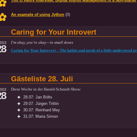
Tim O’Reilly interview: Digital Rights Management is a Non-starter
An example of using Jython
(0)
Caring for Your Introvert
I’m okay, you’re okay—in small doses
2003
28
Caring for Your Introvert – The habits and needs of a little-understood g
Gästeliste 28. Juli
Diese Woche in der Harald-Schmidt-Show:
2003
28
28.07: Jan Bölts
29.07: Jürgen Trittin
30.07: Reinhard Mey
31.07: Maria Simon