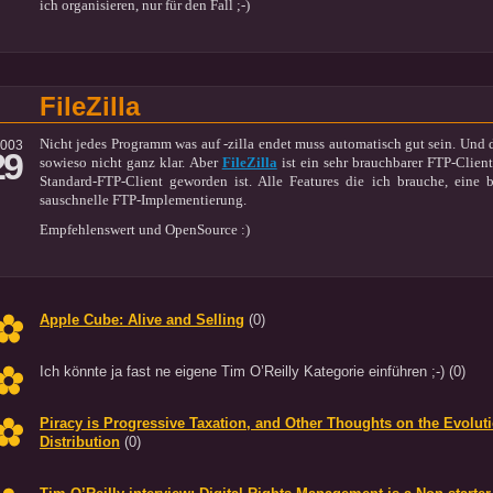
ich organisieren, nur für den Fall ;-)
FileZilla
Nicht jedes Programm was auf -zilla endet muss automatisch gut sein. Und d
2003
29
sowieso nicht ganz klar. Aber
FileZilla
ist ein sehr brauchbarer FTP-Clien
Standard-FTP-Client geworden ist. Alle Features die ich brauche, eine
sauschnelle FTP-Implementierung.
Empfehlenswert und OpenSource :)
Apple Cube: Alive and Selling
(0)
Ich könnte ja fast ne eigene Tim O’Reilly Kategorie einführen ;-)
(0)
Piracy is Progressive Taxation, and Other Thoughts on the Evoluti
Distribution
(0)