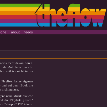
uche
about
feeds
 keins mehr davon hören.
e oder Auto fahre brauche
en weil ich nicht in der
 Playlists, keine eigenen
be und auf dem iBook nie
 nicht nutzen.
ngend neue Musik brauche
d die Playlists posten?
ines *räusper* P2P könnte