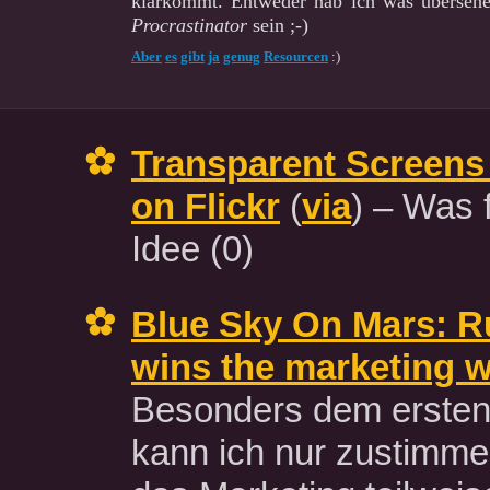
klarkommt. Entweder hab ich was übersehe
Procrastinator
sein ;-)
Aber
es
gibt
ja
genug
Resourcen
:)
Transparent Screens 
on Flickr
(
via
) – Was 
Idee
(0)
Blue Sky On Mars: R
wins the marketing 
Besonders dem erste
kann ich nur zustimm