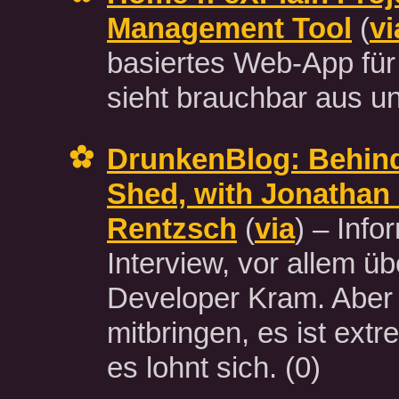
Management Tool
(
vi
basiertes Web-App für
sieht brauchbar aus u
DrunkenBlog: Behind
Shed, with Jonathan 
Rentzsch
(
via
) – Info
Interview, vor allem ü
Developer Kram. Aber 
mitbringen, es ist extr
es lohnt sich.
(0)